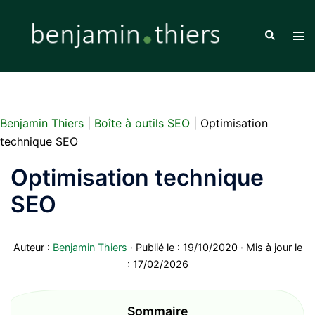
Aller
au
Recherche
Ouvr
contenu
le
men
Benjamin Thiers
|
Boîte à outils SEO
|
Optimisation
technique SEO
Optimisation technique
SEO
Auteur :
Benjamin Thiers
· Publié le : 19/10/2020 · Mis à jour le
: 17/02/2026
Sommaire