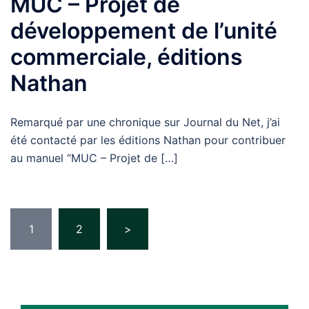
MUC – Projet de
développement de l’unité
commerciale, éditions
Nathan
Remarqué par une chronique sur Journal du Net, j’ai
été contacté par les éditions Nathan pour contribuer
au manuel “MUC – Projet de […]
Pagination
1
2
>
des
publications