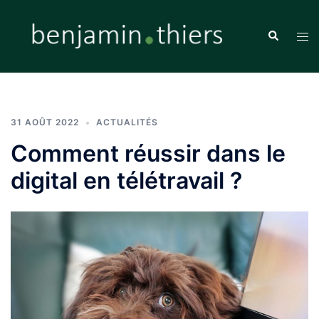
Aller
au
Recherche
Ouvr
contenu
le
men
31 AOÛT 2022
ACTUALITÉS
Comment réussir dans le
digital en télétravail ?